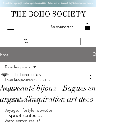
Expédition rapide | Livraison gratuite dès 70 € |
Paiement en 3 ou 4 fois | Satisfait ou remboursé
Se connecter
Post
Tous les posts
The boho society
Tous les posts
14 févr. 2019
1 min de lecture
Nouveauté bijoux | Bagues en
Bijoux
argent d'inspiration art déco
Mode & accessoires
Voyage, lifestyle, pensées
Hypnotisantes … 
Votre communauté