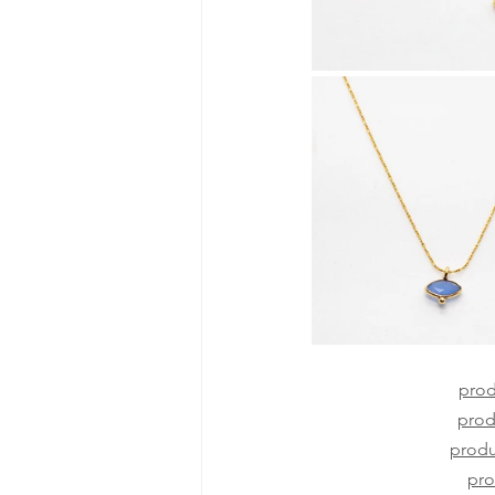
prod
produ
produi
pro