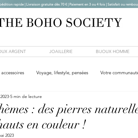
pédition rapide | Livraison gratuite dès 70 € |
Paiement en 3 ou 4 fois | Satisfait ou rembou
OUX ARGENT
JOAILLERIE
BIJOUX HOMME
accessoires
Voyage, lifestyle, pensées
Votre communaut
 2023
5 min de lecture
èmes : des pierres naturelle
auts en couleur !
ai 2023