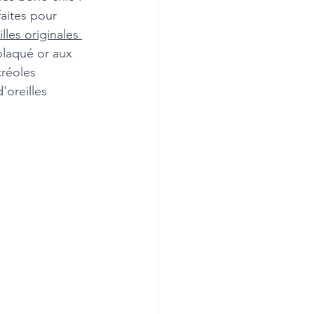
aites pour 
lles originales 
plaqué or aux 
créoles 
oreilles 
 