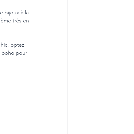
 bijoux à la 
hème très en 
hic, optez 
ts boho pour 