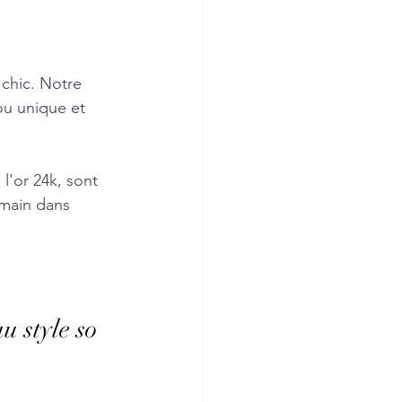
chic. Notre 
ou unique et 
l'or 24k, sont 
 main dans 
u style so 