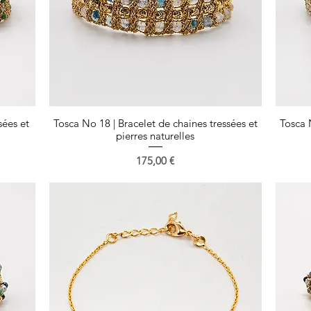
sées et
Tosca No 18 | Bracelet de chaines tressées et
Aperçu rapide
Tosca 
pierres naturelles
Prix
175,00 €