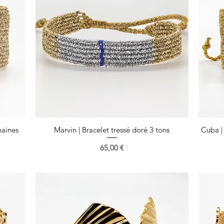
haines
Marvin | Bracelet tressé doré 3 tons
Aperçu rapide
Cuba |
Prix
65,00 €