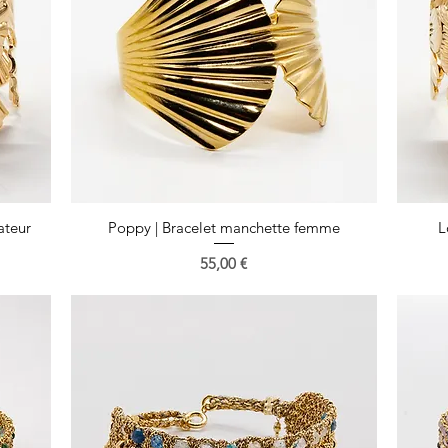
ateur
Poppy | Bracelet manchette femme
Aperçu rapide
L
Prix
55,00 €