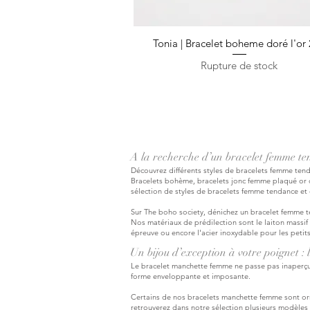
Tonia | Bracelet boheme doré l'or
Aperçu rapide
Rupture de stock
A la recherche d’un bracelet femme tend
Découvrez différents styles de bracelets femme tend
Bracelets bohème, bracelets jonc femme plaqué or o
sélection de styles de bracelets femme tendance et d
Sur The boho society, dénichez un bracelet femme te
Nos matériaux de prédilection sont le laiton massif b
épreuve ou encore l'acier inoxydable pour les petit
Un bijou d’exception à votre poignet :
Le bracelet manchette femme ne passe pas inaperçu 
forme enveloppante et imposante.
Certains de nos bracelets manchette femme sont or
retrouverez dans notre sélection plusieurs modèles 