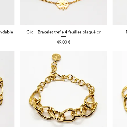
oxydable
Gigi | Bracelet trefle 4 feuilles plaqué or
Aperçu rapide
Prix
49,00 €