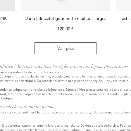
 24K
Daria | Bracelet gourmette maillons larges
Aperçu rapide
Tasha
Prix
120,00 €
Voir plus
ance ? Retrouvez ici tous les styles parmi nos bijoux de créateurs
ance sur notre site de bijoux de créateur.
u argent, bracelets de chaine fine, bracelets manchette femme ou encore des bracelets et
e créateurs éclectiques. Du bracelet discret à une pièce sophistiquée, il ne vous reste pl
ndance unique sur notre site de bijoux de créateurs ! Nos pièces sont réalisées par des a
rut, le bronze, l'argent massif 925, argent rhodié, le cuir, le laiton doré 24 carats, le pl
s budgets.
 le bracelet manchette femme
et saura vous sublimer ! Fait pour accrocher tous les regards, le bracelet manchette femm
nés de pierres naturelles comme le bracelet
manchette Dakota
au style boho chic. Pour cel
de bracelets manchette femme ornés de pierres naturelle : quartz rose, onyx noir, lapis la