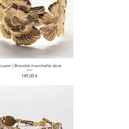
ouann | Bracelet manchette doré
Aperçu rapide
Prix
149,00 €