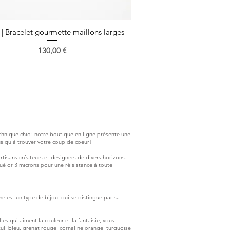
 | Bracelet gourmette maillons larges
Aperçu rapide
Prix
130,00 €
hnique chic : notre boutique en ligne présente une
us qu'à trouver votre coup de coeur!
rtisans créateurs et designers de divers horizons.
aqué or 3 microns pour une réisistance à toute
e est un type de bijou qui se distingue par sa
les qui aiment la couleur et la fantaisie, vous
zuli bleu, grenat rouge, cornaline orange, turquoise