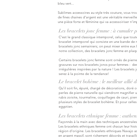
bleu vert...
Sublimes accessoires au style très couture, vous t
de fines chaines d'argent est une véritable merveill
une pièce forte et féminine qui va accessoiriser n'i
Les bracelets jonc femme : à cumuler po
C’est le grand classique intemporel, celui que tout
bracelet intemporel qui consiste en une bande de mé
bracelets jonc semainiers; on peut mixer entre eux 
notre collection, des bracelets jonc femme en plaqu
Certains bracelets jonc femme sont ornés de pierres
gravures sur nos bracelets joncs pour femmes : des i
irrégulières inspirées par la nature ! Les bracelet
serez à la pointe de la tendance!
Le bracelet bohème : le meilleur allié d
Qu'il soit fin, épuré, chargé de décorations, doré 
perles de pierre naturelle qui viendront magnifier 
rubis zoisite, tourmaline, coquillages de cauri, pier
plusieurs styles de bracelet bohème.
Et pour celle
egyptien.
Les bracelets ethnique femme : authenti
Façonnés à la main avec des techniques ancestrales
Les bracelets ethniques femme ont chacun leur histoi
région d'origine. Les bracelets ethniques Navajo as
en argent massif, sont richement décorés et travail