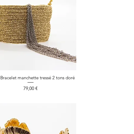
 Bracelet manchette tressé 2 tons doré
Aperçu rapide
Prix
79,00 €