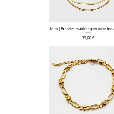
Miro | Bracelet multirang en acier in
Aperçu rapide
Prix
39,00 €