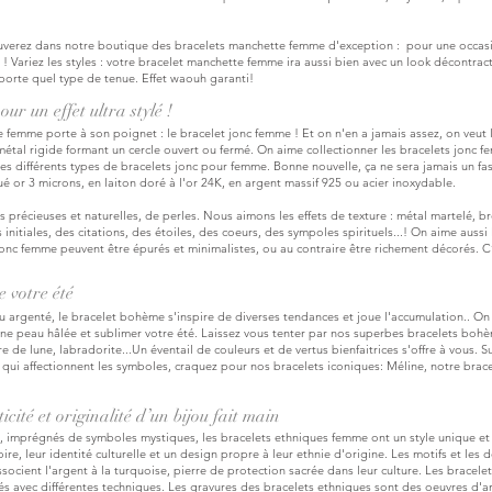
rouverez dans notre boutique des bracelets manchette femme d'exception : pour une occas
e ! Variez les styles : votre bracelet manchette femme ira aussi bien avec un look décontra
mporte quel type de tenue. Effet waouh garanti!
ur un effet ultra stylé !
e femme porte à son poignet : le bracelet jonc femme ! Et on n'en a jamais assez, on veut 
tal rigide formant un cercle ouvert ou fermé. On aime collectionner les bracelets jonc fem
les différents types de bracelets jonc pour femme. Bonne nouvelle, ça ne sera jamais un fa
é or 3 microns, en laiton doré à l'or 24K, en argent massif 925 ou acier inoxydable.
 précieuses et naturelles, de perles. Nous aimons les effets de texture : métal martelé, br
nitiales, des citations, des étoiles, des coeurs, des sympoles spirituels...! On aime aussi
s jonc femme peuvent être épurés et minimalistes, ou au contraire être richement décorés. C
e votre été
ou argenté, le bracelet bohème s'inspire de diverses tendances et joue l'accumulation..
On 
une peau hâlée et sublimer votre été. Laissez vous tenter par nos superbes bracelets bohè
re de lune, labradorite...
Un éventail de couleurs et de vertus bienfaitrices s'offre à vous.
S
s qui affectionnent les symboles, craquez pour nos bracelets iconiques: Méline, notre
brace
cité et originalité d’un bijou fait main
, imprégnés de symboles mystiques, les bracelets ethniques femme ont un style unique et
re, leur identité culturelle et un design propre à leur ethnie d'origine. Les motifs et les
socient l'argent à la turquoise, pierre de protection sacrée dans leur culture. Les bracel
lés avec différentes techniques. Les gravures des bracelets ethniques sont des oeuvres d'a