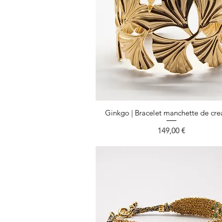
Ginkgo | Bracelet manchette de cre
Aperçu rapide
Prix
149,00 €