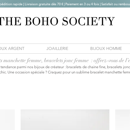
pédition rapide | Livraison gratuite dès 70 € |
Paiement en 3 ou 4 fois | Satisfait ou rembou
OUX ARGENT
JOAILLERIE
BIJOUX HOMME
s manchette femme, bracelets jonc femme : offrez-vous de l’e
tendance parmi nos bijoux de créateur : bracelets de chaine fine, bracelets jo
chic. Une occasion spéciale ? Craquez pour un sublime bracelet manchette femme