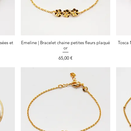
sées et
Emeline | Bracelet chaine petites fleurs plaqué
Aperçu rapide
Tosca 
or
Prix
65,00 €