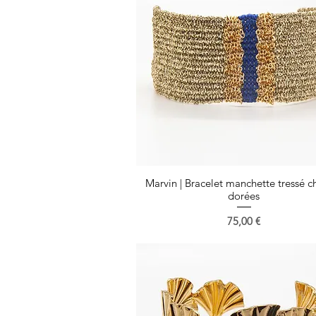
Marvin | Bracelet manchette tressé c
Aperçu rapide
dorées
Prix
75,00 €