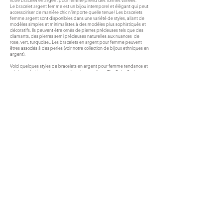
votre bracelet en argent pour femme prend des formes variées.
Le bracelet argent femme est un bijou intemporel et élégant qui peut
accessoiriser de manière chic n'importe quelle tenue! Les bracelets
femme argent sont disponibles dans une variété de styles, allant de
modèles simples et minimalistes à des modèles plus sophistiqués et
décoratifs. Ils peuvent être ornés de pierres précieuses tels que des
diamants, des pierres semi précieuses naturelles aux nuances de
rose, vert, turquoise,. Les bracelets en argent pour femme peuvent
êtres associés à des perles (voir notre collection de bijoux ethniques en
argent).
Voici quelques styles de bracelets en argent pour femme tendance et
originaux à découvrir sur notre boutique en ligne The Boho Society :
Les bracelets joncs : bracelets solides et circulaires qui se portent
autour du poignet. Certains de nos joncs en argent 925 millièmes sont
en argent rhodié afin d’éviter l'oxydation au fil du temps. Cette finition
au rhodium plaque offre une qualité supérieure à votre bracelet en
argent.
Les bracelets à chaîne en argent : ils se composent d'une chaine à
maillons en argent créant une apparence souple et délicate. A la
chaîne peuvent être ajoutés des pendentifs et charms en argent (ex.
motif arbre de vie, symbole infini, étoile), des pierres naturelles ou
précieuses, oxyde de zirconium, ainsi que des perles ce qui offre une
touche de féminité. La maille de la chaîne peuvent être de différentes
tailles. Le style gourmette à la maille large est très tendance ces
derniers temps ! Le petit plus: choisissez un bracelet chaine argent où
le fermoir est imposant. C'est LA touche tendance de votre bracelet
chaine argent!
Le bracelet manchette argent: Notre must have ! C'est une pièce forte
et sophistiquée qui attire tous les regards! Véritable objet de
séduction, la manchette argent habille complètement votre poignet et
devient l’accessoire phare de votre tenue ! Chez The Boho Society,
vous avez un large choix de style de manchettes argent pour femme.
De la manchette bohème en perle et chaîne tressée d'argent, à la
manchette minimaliste en argent massif, la liste est infinie !