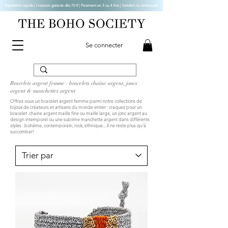
Expédition rapide | Livraison gratuite dès 70 € |
Paiement en 3 ou 4 fois | Satisfait ou remboursé
Se connecter
Bracelets argent femme : bracelets chaine argent, joncs
argent & manchettes argent
Offrez-vous un bracelet argent femme parmi notre collections de
bijoux de créateurs et artisans du monde entier : craquez pour un
bracelet chaine argent maille fine ou maille large, un jonc argent au
design intemporel ou une sublime manchette argent dans différents
styles : bohème, contemporain, rock, ethnique
....Il ne reste plus qu'à
succomber!