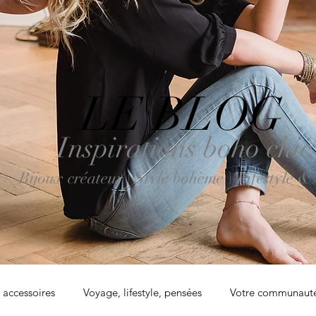
LE BLOG
Inspirations boho chic
Bijoux créateur | Style bohème \ Lifestyle &
accessoires
Voyage, lifestyle, pensées
Votre communaut