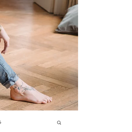
 Voyage
é