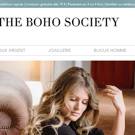
pédition rapide | Livraison gratuite dès 70 € |
Paiement en 3 ou 4 fois | Satisfait ou rembou
OUX ARGENT
JOAILLERIE
BIJOUX HOMME