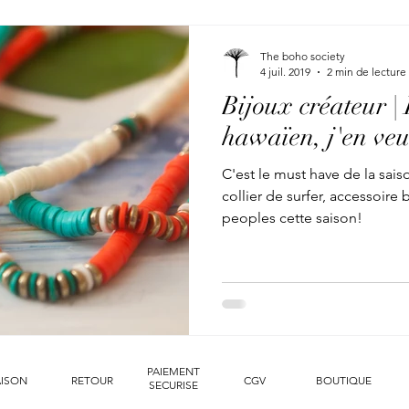
The boho society
4 juil. 2019
2 min de lecture
Bijoux créateur | 
hawaïen, j'en veu
C'est le must have de la saison, le collier hawaï
collier de surfer, accessoire
peoples cette saison!
PAIEMENT
AISON
RETOUR
CGV
BOUTIQUE
SECURISE