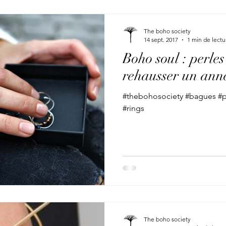
The boho society
14 sept. 2017
1 min de lectu
Boho soul : perles
rehausser un ann
#thebohosociety #bagues #pe
#rings
The boho society