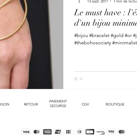
13 sept. 2017
1 min de lectu
Le must have : l'
d'un bijou minima
#bijou #bracelet #gold #or 
#thebohosociety #minimalist
PAIEMENT
AISON
RETOUR
CGV
BOUTIQUE
SECURISE