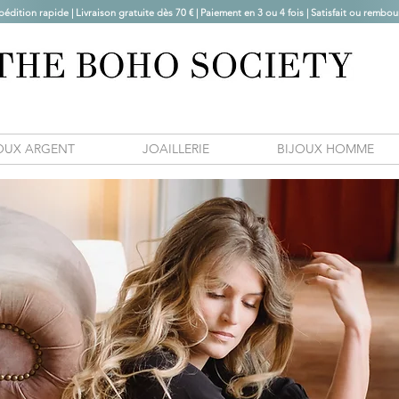
pédition rapide | Livraison gratuite dès 70 € |
Paiement en 3 ou 4 fois | Satisfait ou rembou
OUX ARGENT
JOAILLERIE
BIJOUX HOMME