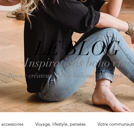
LE BLOG
Inspirations boho chic
Bijoux créateur | Style bohème \ Lifestyle &
accessoires
Voyage, lifestyle, pensées
Votre communaut