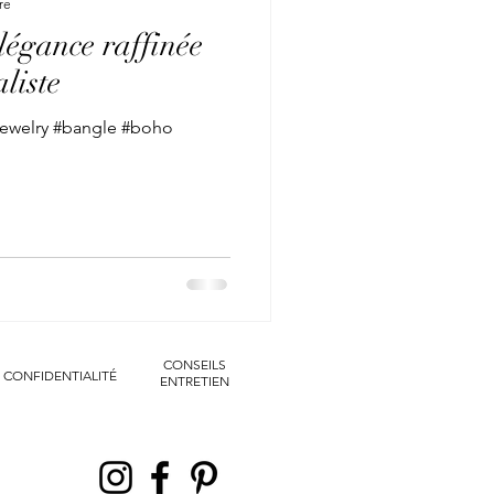
re
élégance raffinée
liste
#jewelry #bangle #boho
CONSEILS
CONFIDENTIALITÉ
ENTRETIEN