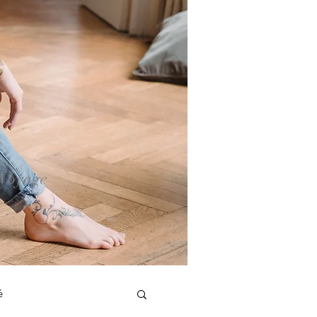
 Voyage
é