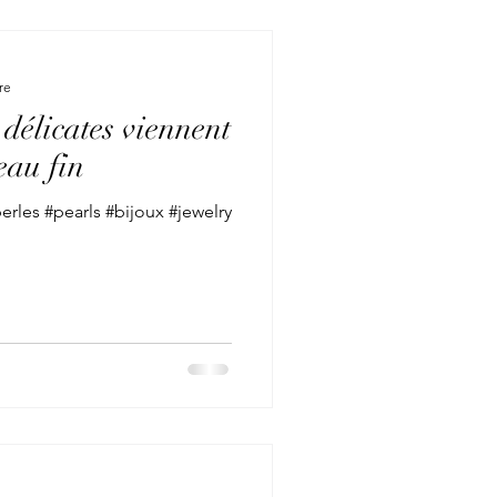
re
 délicates viennent
eau fin
rles #pearls #bijoux #jewelry