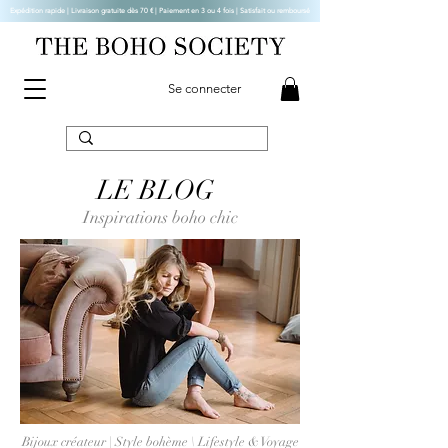
Expédition rapide | Livraison gratuite dès 70 € |
Paiement en 3 ou 4 fois | Satisfait ou remboursé
Se connecter
LE BLOG
Inspirations boho chic
Bijoux créateur | Style bohème \ Lifestyle & Voyage