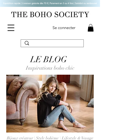
Expédition rapide | Livraison gratuite dès 70 € |
Paiement en 3 ou 4 fois | Satisfait ou remboursé
Se connecter
LE BLOG
Inspirations boho chic
Bijoux créateur | Style bohème \ Lifestyle & Voyage