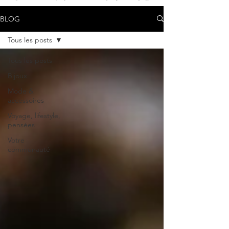
BLOG
Tous les posts
Tous les posts
Bijoux
Mode &
accessoires
Voyage, lifestyle,
pensées
Votre
communauté