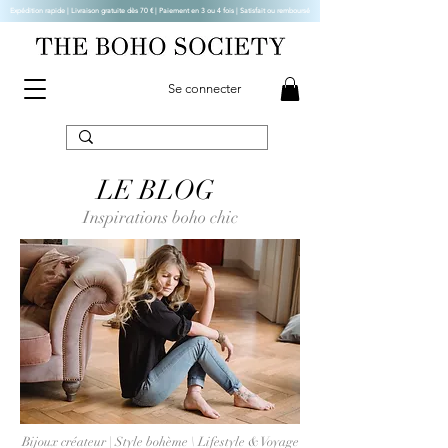
Expédition rapide | Livraison gratuite dès 70 € |
Paiement en 3 ou 4 fois | Satisfait ou remboursé
Se connecter
LE BLOG
Inspirations boho chic
Bijoux créateur | Style bohème \ Lifestyle & Voyage