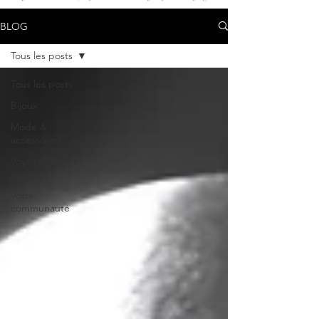
BLOG
Tous les posts
Tous les posts
Bijoux
Mode &
accessoires
Voyage, lifestyle,
pensées
Votre
communauté