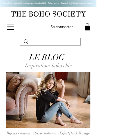
Expédition rapide | Livraison gratuite dès 70 € |
Paiement en 3 ou 4 fois | Satisfait ou remboursé
Se connecter
LE BLOG
Inspirations boho chic
Bijoux créateur | Style bohème \ Lifestyle & Voyage