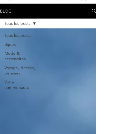
BLOG
Tous les posts
Tous les posts
Bijoux
Mode &
accessoires
Voyage, lifestyle,
pensées
Votre
communauté