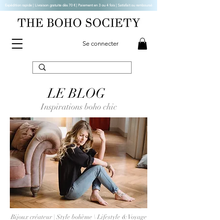
Expédition rapide | Livraison gratuite dès 70 € |
Paiement en 3 ou 4 fois | Satisfait ou remboursé
Se connecter
LE BLOG
Inspirations boho chic
Bijoux créateur | Style bohème \ Lifestyle & Voyage