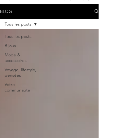
BLOG
Tous les posts
Tous les posts
Bijoux
Mode &
accessoires
Voyage, lifestyle,
pensées
Votre
communauté