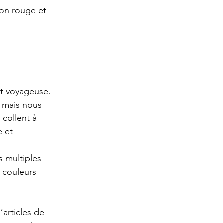
ion rouge et 
et voyageuse.
s mais nous 
collent à 
 et 
s multiples 
 couleurs 
articles de 