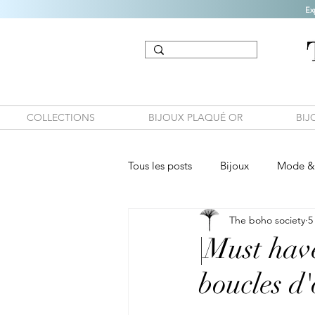
Ex
COLLECTIONS
BIJOUX PLAQUÉ OR
BIJ
Tous les posts
Bijoux
Mode & 
The boho society
5
|Must have
boucles d'