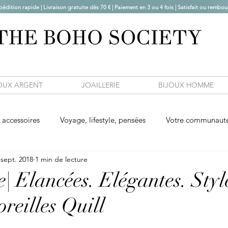
pédition rapide | Livraison gratuite dès 70 € |
Paiement en 3 ou 4 fois | Satisfait ou rembou
OUX ARGENT
JOAILLERIE
BIJOUX HOMME
accessoires
Voyage, lifestyle, pensées
Votre communaut
 sept. 2018
1 min de lecture
| Elancées. Elégantes. Styl
oreilles Quill