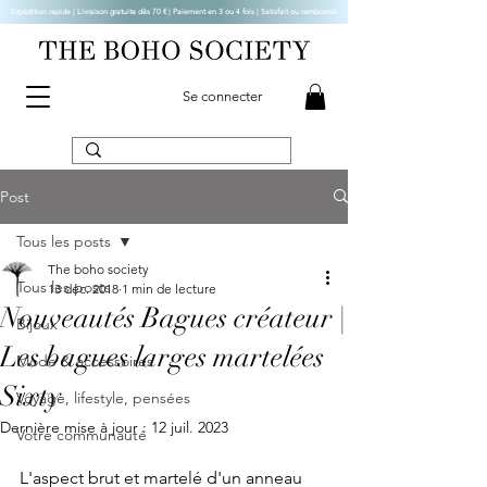
Expédition rapide | Livraison gratuite dès 70 € |
Paiement en 3 ou 4 fois | Satisfait ou remboursé
Se connecter
Post
Tous les posts
The boho society
Tous les posts
13 déc. 2018
1 min de lecture
Nouveautés Bagues créateur |
Bijoux
Les bagues larges martelées
Mode & accessoires
Sixty
Voyage, lifestyle, pensées
Dernière mise à jour :
12 juil. 2023
Votre communauté
L'aspect brut et martelé d'un anneau 