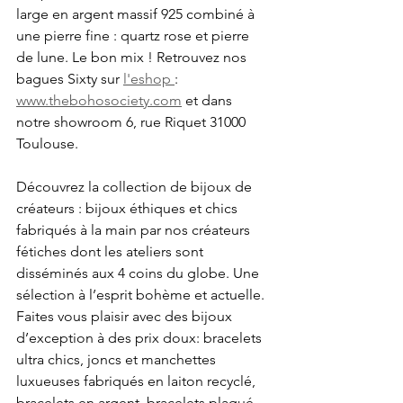
large en argent massif 925 combiné à 
une pierre fine : quartz rose et pierre 
de lune. Le bon mix ! Retrouvez nos 
bagues Sixty sur 
l'eshop 
: 
www.thebohosociety.com
 et dans 
notre showroom 6, rue Riquet 31000 
Toulouse.
Découvrez la collection de bijoux de 
créateurs : bijoux éthiques et chics 
fabriqués à la main par nos créateurs 
fétiches dont les ateliers sont 
disséminés aux 4 coins du globe. Une 
sélection à l’esprit bohème et actuelle. 
Faites vous plaisir avec des bijoux 
d’exception à des prix doux: bracelets 
ultra chics, joncs et manchettes 
luxueuses fabriqués en laiton recyclé, 
bracelets en argent, bracelets plaqué 