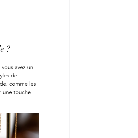
e ?
i vous avez un 
yles de 
ade, comme les 
er une touche 