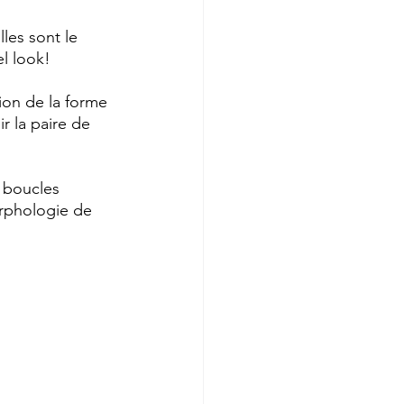
les sont le 
l look! 
ion de la forme 
r la paire de 
 boucles 
rphologie de 