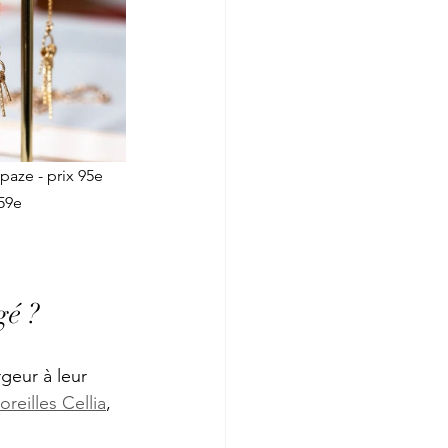
opaze - prix 95e
 59e
gé ?
geur à leur 
reilles Cellia
, 