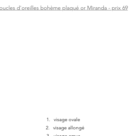
oucles d'oreilles bohème plaqué or Miranda - prix 69
visage ovale    
visage allongé 
visage cœur    