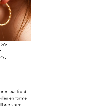
x 59e
e
x 49e
rer leur front 
illes en forme 
librer votre 