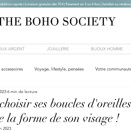
pédition rapide | Livraison gratuite dès 70 € |
Paiement en 3 ou 4 fois | Satisfait ou rembou
OUX ARGENT
JOAILLERIE
BIJOUX HOMME
accessoires
Voyage, lifestyle, pensées
Votre communaut
2023
6 min de lecture
oisir ses boucles d'oreille
e la forme de son visage !
in 2023