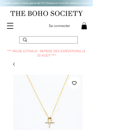
Expédition rapide | Livraison gratuite dès 70 € |
Paiement en 3 ou 4 fois | Satisfait ou remboursé
Se connecter
*** PAUSE ESTIVALE : REPRISE DES EXPÉDITIONS LE
20 AOÛT ***