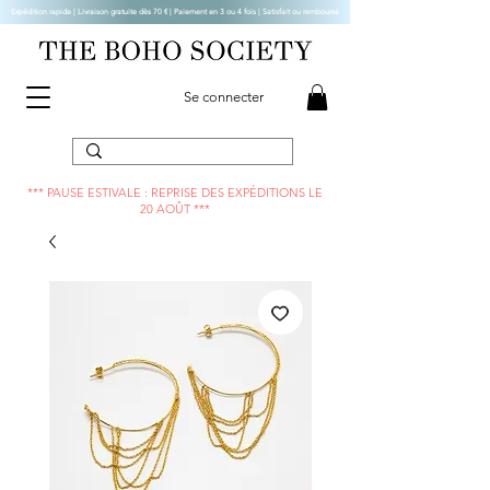
Expédition rapide | Livraison gratuite dès 70 € |
Paiement en 3 ou 4 fois | Satisfait ou remboursé
Se connecter
*** PAUSE ESTIVALE : REPRISE DES EXPÉDITIONS LE
20 AOÛT ***