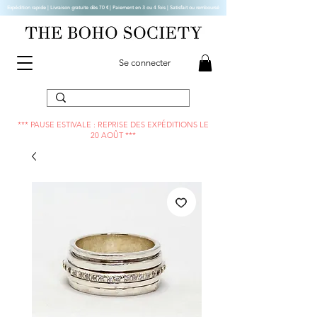
Expédition rapide | Livraison gratuite dès 70 € |
Paiement en 3 ou 4 fois | Satisfait ou remboursé
Se connecter
*** PAUSE ESTIVALE : REPRISE DES EXPÉDITIONS LE
20 AOÛT ***