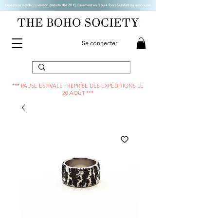
Expédition rapide | Livraison gratuite dès 70 € |
Paiement en 3 ou 4 fois | Satisfait ou remboursé
Se connecter
*** PAUSE ESTIVALE : REPRISE DES EXPÉDITIONS LE
20 AOÛT ***