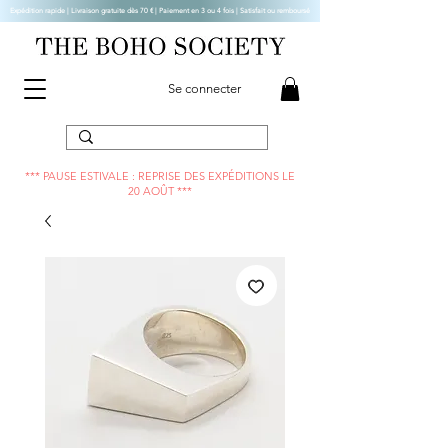
Expédition rapide | Livraison gratuite dès 70 € |
Paiement en 3 ou 4 fois | Satisfait ou remboursé
Se connecter
*** PAUSE ESTIVALE : REPRISE DES EXPÉDITIONS LE
20 AOÛT ***