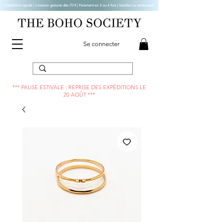
Expédition rapide | Livraison gratuite dès 70 € |
Paiement en 3 ou 4 fois | Satisfait ou remboursé
Se connecter
*** PAUSE ESTIVALE : REPRISE DES EXPÉDITIONS LE
20 AOÛT ***