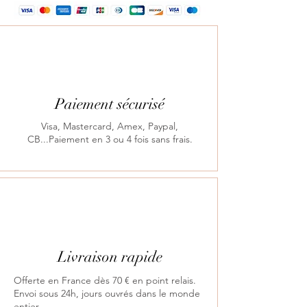
possible de faire une mise à la
taille. Nous pouvons réduire ou
agrandir l'anneau d'une taille. Par
exemple une bague de taille 52
peut être transformée en 50 ou
54.
Paiement sécurisé
Ce service est facturé 25€ et
nécessite un délai de 15 jours.
Visa, Mastercard, Amex, Paypal,
CB...Paiement en 3 ou 4 fois sans frais.
Pour cela, ajoutez au Panier le
produit "MISE A LA TAILLE" en
plus de la bague et indiquez-
nous en commentaire la taille
que vous souhaitez obtenir.
Livraison rapide
Offerte en France dès 70 € en point relais.
Envoi sous 24h, jours ouvrés dans le monde
entier.