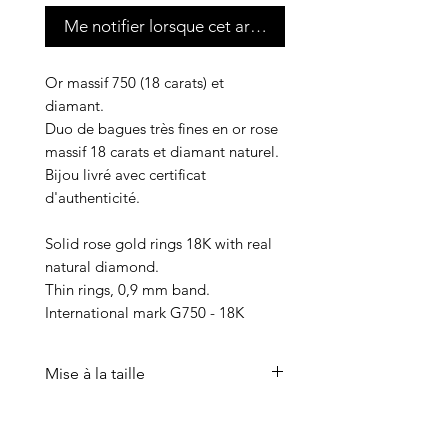
Me notifier lorsque cet article est disponible
Or massif 750 (18 carats) et
diamant.
Duo de bagues très fines en or rose
massif 18 carats et diamant naturel.
Bijou livré avec certificat
d'authenticité.
Solid rose gold rings 18K with real
natural diamond.
Thin rings, 0,9 mm band.
International mark G750 - 18K
Mise à la taille
Si votre taille n'est pas disponible
pour les bagues en or, il est