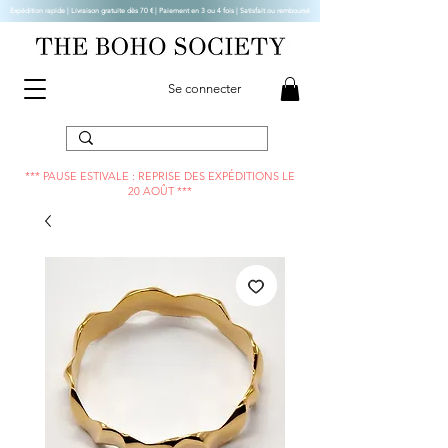
Expédition rapide | Livraison gratuite dès 70 € |
Paiement en 3 ou 4 fois | Satisfait ou remboursé
Se connecter
*** PAUSE ESTIVALE : REPRISE DES EXPÉDITIONS LE
20 AOÛT ***