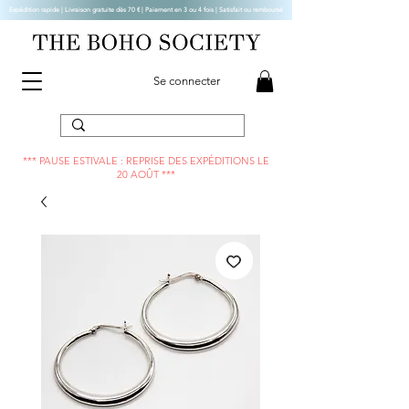
Expédition rapide | Livraison gratuite dès 70 € |
Paiement en 3 ou 4 fois | Satisfait ou remboursé
Se connecter
*** PAUSE ESTIVALE : REPRISE DES EXPÉDITIONS LE
20 AOÛT ***