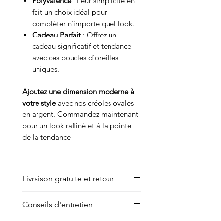
Polyvalence
: Leur simplicité en
fait un choix idéal pour
compléter n'importe quel look.
Cadeau Parfait
: Offrez un
cadeau significatif et tendance
avec ces boucles d'oreilles
uniques.
Ajoutez une dimension moderne à
votre style
avec nos créoles ovales
en argent. Commandez maintenant
pour un look raffiné et à la pointe
de la tendance !
Livraison gratuite et retour
Nous offrons la livraison gratuite
Conseils d'entretien
en point relais sur les
commandes à partir de 70 €