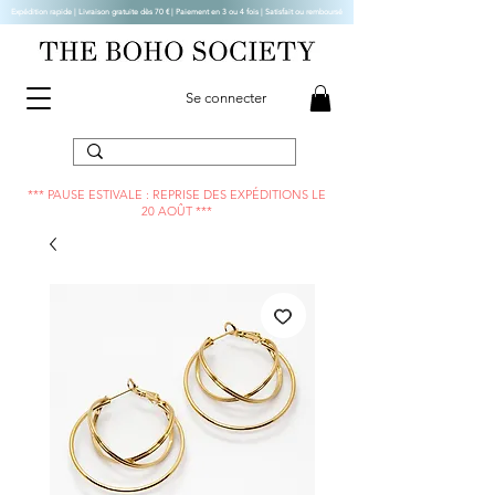
Expédition rapide | Livraison gratuite dès 70 € |
Paiement en 3 ou 4 fois | Satisfait ou remboursé
Se connecter
*** PAUSE ESTIVALE : REPRISE DES EXPÉDITIONS LE
20 AOÛT ***