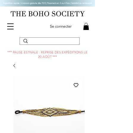
Expédition rapide | Livraison gratuite dès 70 € |
Paiement en 3 ou 4 fois | Satisfait ou remboursé
Se connecter
*** PAUSE ESTIVALE : REPRISE DES EXPÉDITIONS LE
20 AOÛT ***