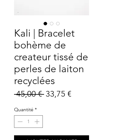
Kali | Bracelet
bohème de
createur tissé de
perles de laiton
recyclées
Prix
Prix
 45,00 € 
33,75 €
original
promotionnel
Quantité
*