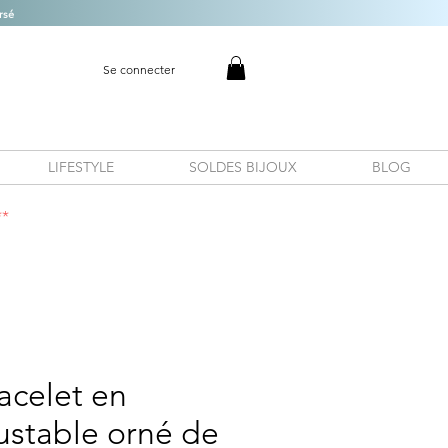
rsé
Se connecter
LIFESTYLE
SOLDES BIJOUX
BLOG
**
racelet en
ustable orné de