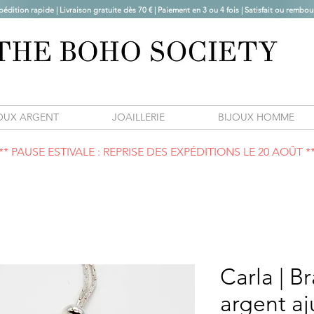
pédition rapide | Livraison gratuite dès 70 € |
Paiement en 3 ou 4 fois | Satisfait ou rembou
OUX ARGENT
JOAILLERIE
BIJOUX HOMME
** PAUSE ESTIVALE : REPRISE DES EXPÉDITIONS LE 20 AOÛT *
Carla | B
argent aj