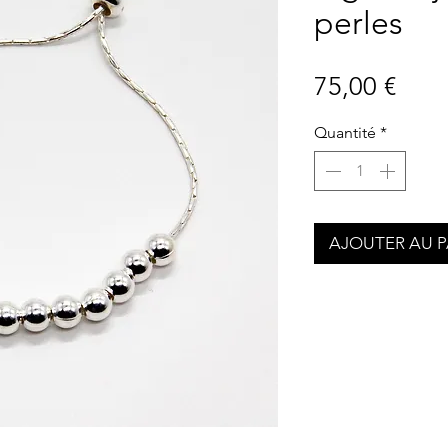
perles
Prix
75,00 €
Quantité
*
AJOUTER AU P