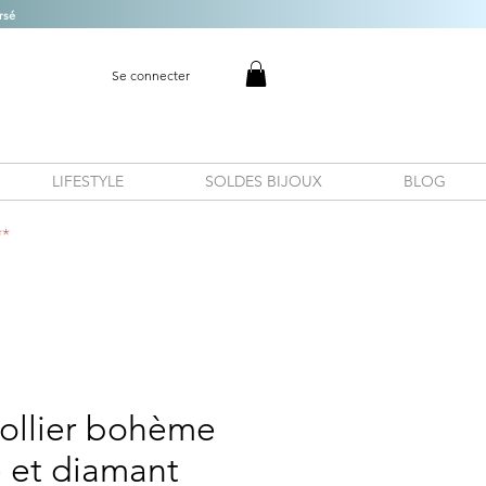
rsé
Se connecter
LIFESTYLE
SOLDES BIJOUX
BLOG
**
Collier bohème
e et diamant