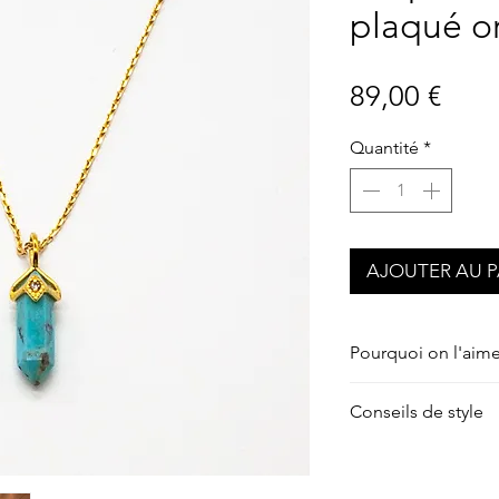
plaqué o
Prix
89,00 €
Quantité
*
AJOUTER AU P
Pourquoi on l'aim
Pour son esprit t
Conseils de style
de matières naturel
bohème chic facile
Look bohème ch
fluide, des mati