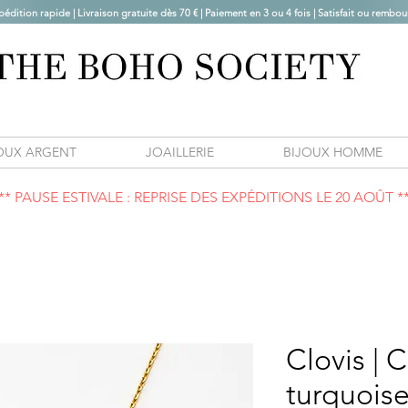
pédition rapide | Livraison gratuite dès 70 € |
Paiement en 3 ou 4 fois | Satisfait ou rembou
OUX ARGENT
JOAILLERIE
BIJOUX HOMME
** PAUSE ESTIVALE : REPRISE DES EXPÉDITIONS LE 20 AOÛT *
Clovis | 
turquois