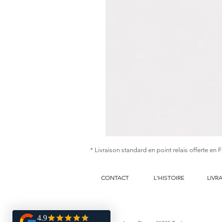
Ginnie
|
* Livraison standard en point relais offerte en 
Collier
sautoir
de
chaines
tressées
CONTACT
2
L'HISTOIRE
LIVR
tons