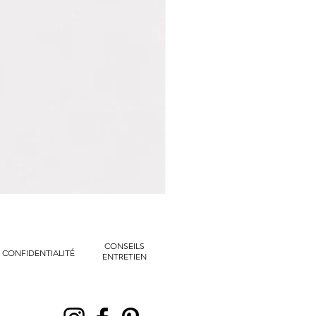
Marvin
|
Bracelet
manchette
tressé
chaines
dorées
CONSEILS
CONFIDENTIALITÉ
ENTRETIEN