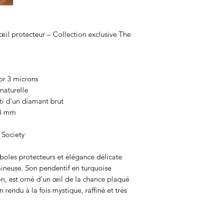
cuir et des bij
Ibiza élégant et 
Look plage soph
œil protecteur – Collection exclusive The
chemise en लिन 
chic ou un maill
style vacances 
Look festival b
or 3 microns
des créoles dor
naturelle
bijoux talismans
ti d’un diamant brut
nomade.
 4 mm
Look casual chi
blanc, un jean t
 Society
fines pour appo
symbolique au 
oles protecteurs et élégance délicate
Look ethnique c
mineuse. Son pendentif en turquoise
pierres naturelle
yon, est orné d’un œil de la chance plaqué
inspirés du voy
 rendu à la fois mystique, raffiné et très
mystique et arti