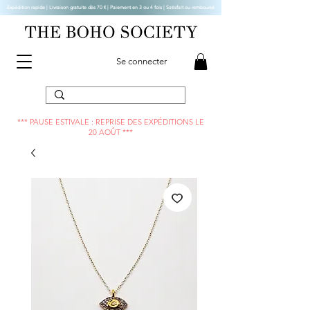
Expédition rapide | Livraison gratuite dès 70 € |
Paiement en 3 ou 4 fois | Satisfait ou remboursé
Se connecter
*** PAUSE ESTIVALE : REPRISE DES EXPÉDITIONS LE
20 AOÛT ***