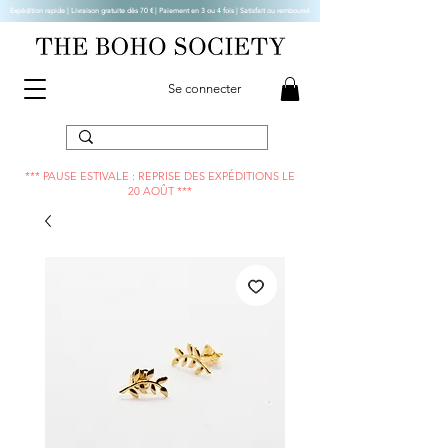
Expédition rapide | Livraison gratuite dès 70 € |
Paiement en 3 ou 4 fois | Satisfait ou remboursé
Se connecter
*** PAUSE ESTIVALE : REPRISE DES EXPÉDITIONS LE
20 AOÛT ***