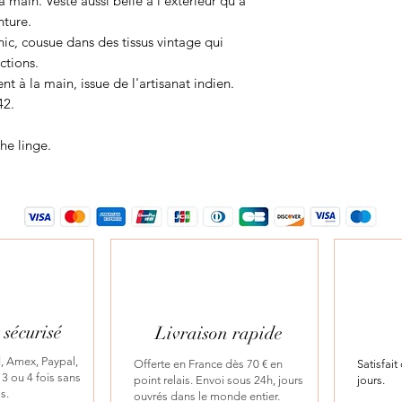
main. Veste aussi belle à l'extérieur qu'à
plutôt que brodés.
nture.
Les artisans conju
ic, cousue dans des tissus vintage qui
blockprint et le p
ections.
des créations plu
t à la main, issue de l'artisanat indien.
42.
he linge.
sécurisé
Livraison rapide
, Amex, Paypal,
Offerte en France dès 70 € en
Satisfai
3 ou 4 fois sans
point relais. Envoi sous 24h, jours
jours.
is.
ouvrés dans le monde entier.