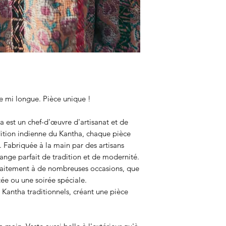
Bangladesh.
Acheminés en Europ
désigna ces tissus
nom de Quilt, puis
directement issu de
marseillais, tissu 
développe avec le «
popularisé par Gan
 mi longue. Pièce unique !
Dans les villages, 
servent à la fabric
est un chef-d'œuvre d'artisanat et de
lit. Peu à peu, les
adition indienne du Kantha, chaque pièce
deviennent de plus
. Fabriquée à la main par des artisans
lange parfait de tradition et de modernité.
exécutées sur coto
faitement à de nombreuses occasions, que
colorées. Elles son
tée ou une soirée spéciale.
étoles, ornées de m
Kantha traditionnels, créant une pièce
géométriques. Elle
villages, mais aus
motifs complexes 