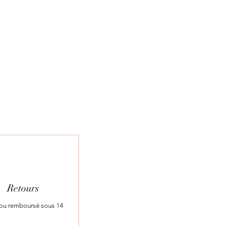
guent l’impression au
iqué kantha au point avant pour
s modernes.
Retours
t ou remboursé sous 14