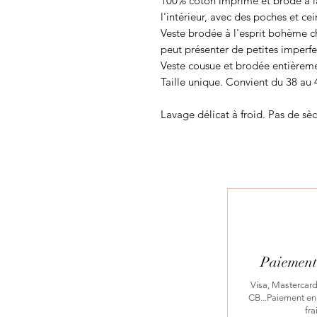
100% coton imprimé et brodé à la 
l'intérieur, avec des poches et cei
Veste brodée à l'esprit bohème ch
peut présenter de petites imperf
Veste cousue et brodée entièremen
Taille unique. Convient du 38 au 
Lavage délicat à froid. Pas de sèc
Paiement 
Visa, Mastercard
CB...Paiement en 
fra