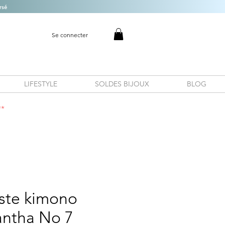
rsé
Se connecter
LIFESTYLE
SOLDES BIJOUX
BLOG
**
este kimono
ntha No 7