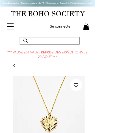
Expédition rapide | Livraison gratuite dès 70 € |
Paiement en 3 ou 4 fois | Satisfait ou remboursé
Se connecter
*** PAUSE ESTIVALE : REPRISE DES EXPÉDITIONS LE
20 AOÛT ***