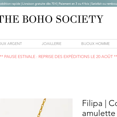
pédition rapide | Livraison gratuite dès 70 € |
Paiement en 3 ou 4 fois | Satisfait ou rembou
OUX ARGENT
JOAILLERIE
BIJOUX HOMME
** PAUSE ESTIVALE : REPRISE DES EXPÉDITIONS LE 20 AOÛT *
Filipa | C
amulette