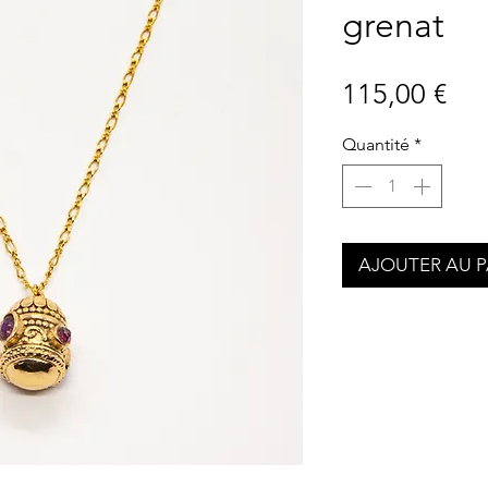
grenat
Pri
115,00 €
Quantité
*
AJOUTER AU P