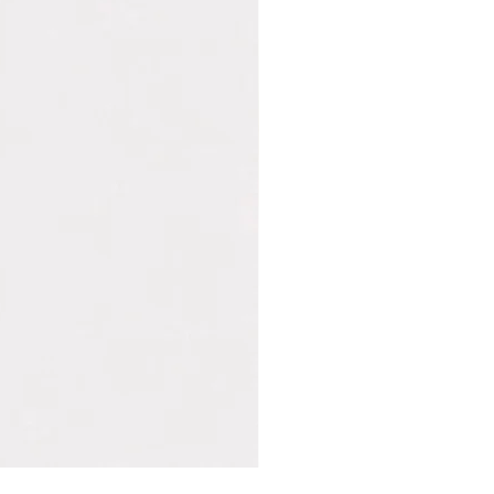
Marvin
|