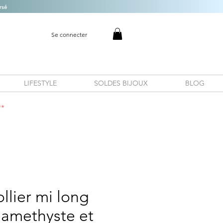
rsé
Se connecter
LIFESTYLE
SOLDES BIJOUX
BLOG
**
ollier mi long
 amethyste et