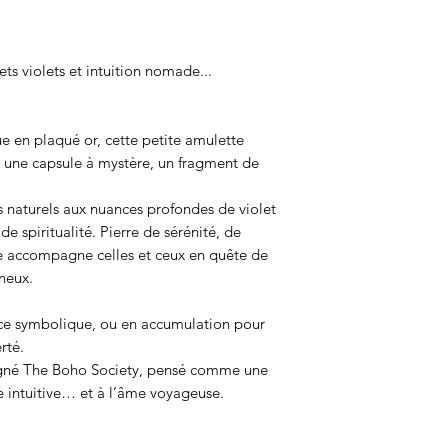
ets violets et intuition nomade...
 en plaqué or, cette petite amulette
 une capsule à mystère, un fragment de
 naturels aux nuances profondes de violet
de spiritualité. Pierre de sérénité, de
ste accompagne celles et ceux en quête de
ineux.
orce symbolique, ou en accumulation pour
rté.
signé The Boho Society, pensé comme une
ce intuitive… et à l’âme voyageuse.