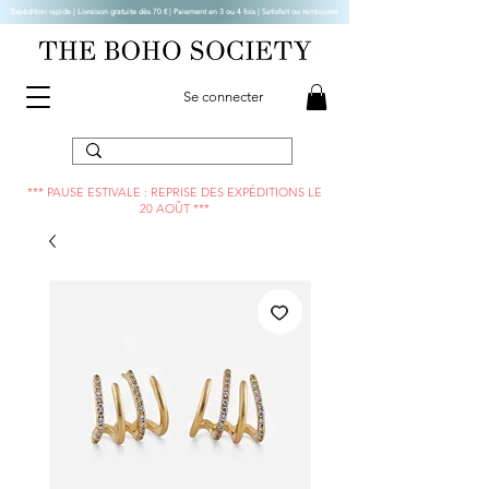
Expédition rapide | Livraison gratuite dès 70 € |
Paiement en 3 ou 4 fois | Satisfait ou remboursé
Se connecter
*** PAUSE ESTIVALE : REPRISE DES EXPÉDITIONS LE
20 AOÛT ***