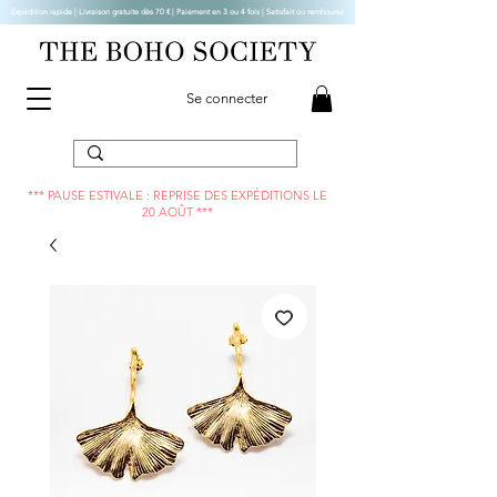
Expédition rapide | Livraison gratuite dès 70 € |
Paiement en 3 ou 4 fois | Satisfait ou remboursé
Se connecter
*** PAUSE ESTIVALE : REPRISE DES EXPÉDITIONS LE
20 AOÛT ***