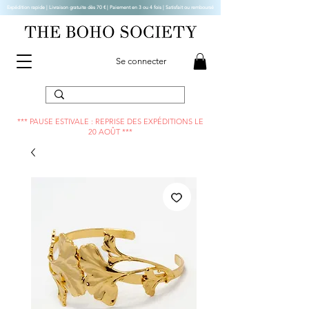
Expédition rapide | Livraison gratuite dès 70 € |
Paiement en 3 ou 4 fois | Satisfait ou remboursé
Se connecter
*** PAUSE ESTIVALE : REPRISE DES EXPÉDITIONS LE
20 AOÛT ***