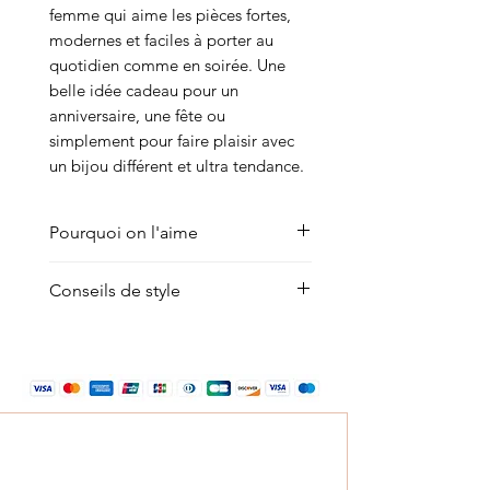
femme qui aime les pièces fortes,
modernes et faciles à porter au
quotidien comme en soirée. Une
belle idée cadeau pour un
anniversaire, une fête ou
simplement pour faire plaisir avec
un bijou différent et ultra tendance.
Pourquoi on l'aime
Pour son allure libre et ultra
Conseils de style
mode, entre bijou précieux et
détail rock. Son porté cravate
Portez-le noué façon cravate sur
habille immédiatement le
une chemise légèrement ouverte,
décolleté avec quelque chose de
en multi tours près du cou pour
très féminin et sensuel, sans
un effet plus mode, ou laissé
jamais être trop sophistiqué.
long sur une robe fluide. Il
C’est le genre de collier sautoir
fonctionne aussi très bien
qui transforme un simple tee-shirt
mélangé à d’autres chaînes