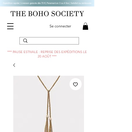
Expédition rapide | Livraison gratuite dès 70 € |
Paiement en 3 ou 4 fois | Satisfait ou remboursé
Se connecter
*** PAUSE ESTIVALE : REPRISE DES EXPÉDITIONS LE
20 AOÛT ***