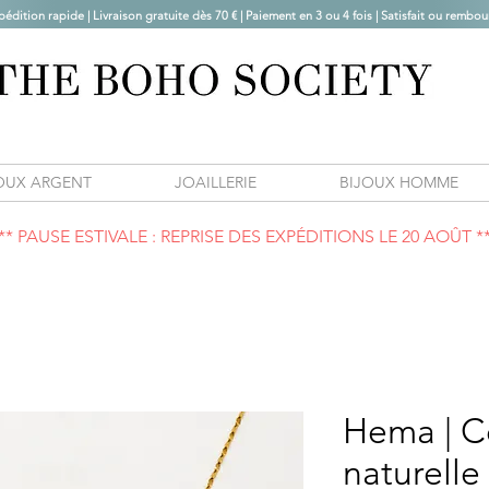
pédition rapide | Livraison gratuite dès 70 € |
Paiement en 3 ou 4 fois | Satisfait ou rembou
OUX ARGENT
JOAILLERIE
BIJOUX HOMME
** PAUSE ESTIVALE : REPRISE DES EXPÉDITIONS LE 20 AOÛT *
Hema | Co
naturelle 