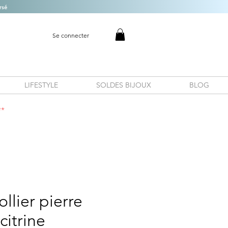
rsé
Se connecter
LIFESTYLE
SOLDES BIJOUX
BLOG
**
llier pierre
citrine