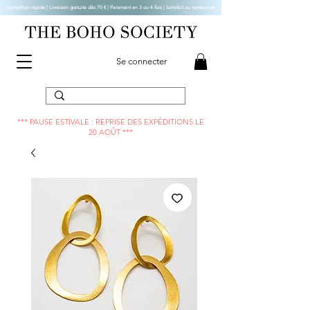
Expédition rapide | Livraison gratuite dès 70 € |
Paiement en 3 ou 4 fois | Satisfait ou remboursé
Se connecter
*** PAUSE ESTIVALE : REPRISE DES EXPÉDITIONS LE
20 AOÛT ***