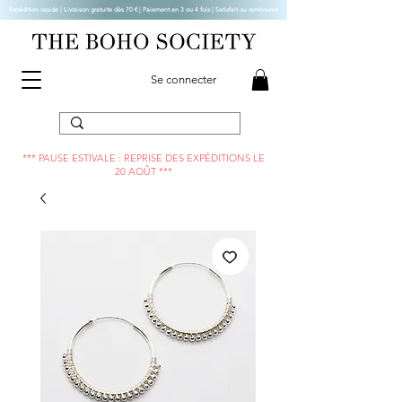
Expédition rapide | Livraison gratuite dès 70 € |
Paiement en 3 ou 4 fois | Satisfait ou remboursé
Se connecter
*** PAUSE ESTIVALE : REPRISE DES EXPÉDITIONS LE
20 AOÛT ***