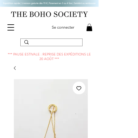
Expédition rapide | Livraison gratuite dès 70 € |
Paiement en 3 ou 4 fois | Satisfait ou remboursé
Se connecter
*** PAUSE ESTIVALE : REPRISE DES EXPÉDITIONS LE
20 AOÛT ***