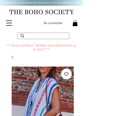
Expédition rapide | Livraison gratuite dès 70 € |
Paiement en 3 ou 4 fois | Satisfait ou remboursé
Se connecter
*** PAUSE ESTIVALE : REPRISE DES EXPÉDITIONS LE
20 AOÛT ***