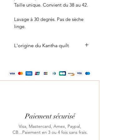
Taille unique. Convient du 38 au 42.
Lavage à 30 degrés. Pas de sèche
linge.
L'origine du Kantha quilt
Le piqué Khanta est un type
de matelassage
brodé particulièrement utilisé en
Inde et au Bangladesh.
Acheminés en Europe par la
route de la soie, on désigna ces
tissus matelassés et brodés sous
le nom de Quilt, puis Kantha. Le
Paiement sécurisé
Kantha indien est directement
issu de la tradition du boutis
Visa, Mastercard, Amex, Paypal,
CB...Paiement en 3 ou 4 fois sans frais.
marseillais, tissu piqué ornée de
broderies. Il se développe avec le