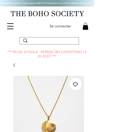
Expédition rapide | Livraison gratuite dès 70 € |
Paiement en 3 ou 4 fois | Satisfait ou remboursé
Se connecter
*** PAUSE ESTIVALE : REPRISE DES EXPÉDITIONS LE
20 AOÛT ***