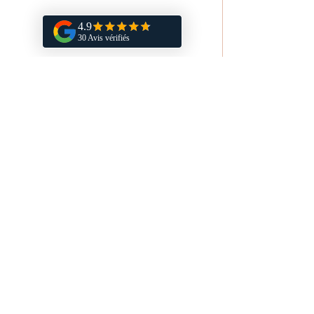
Livraison rapide
Offerte en France dès 70 € en point relais.
Envoi sous 24h, jours ouvrés dans le monde
entier.
Retours
Satisfait ou remboursé sous 14 jours.