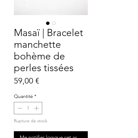
Masaï | Bracelet
manchette
bohème de
perles tissées
Prix
59,00 €
Quantité
*
Rupture de stock
Me notifier lorsque cet article est disponible