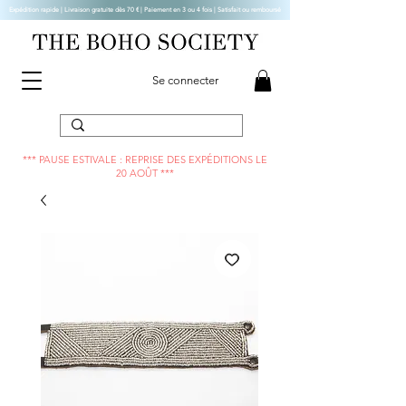
Expédition rapide | Livraison gratuite dès 70 € |
Paiement en 3 ou 4 fois | Satisfait ou remboursé
Se connecter
*** PAUSE ESTIVALE : REPRISE DES EXPÉDITIONS LE
20 AOÛT ***