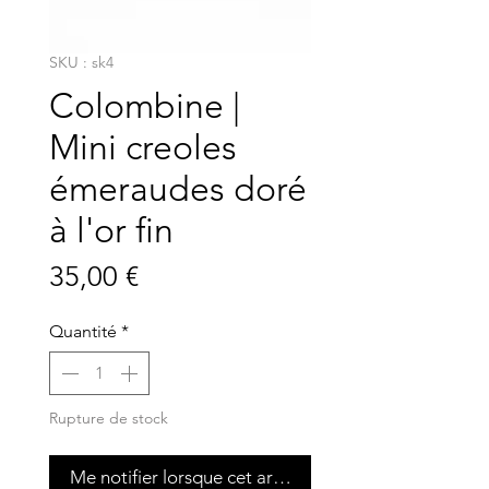
SKU : sk4
Colombine |
Mini creoles
émeraudes doré
à l'or fin
Prix
35,00 €
Quantité
*
Rupture de stock
Me notifier lorsque cet article est disponible