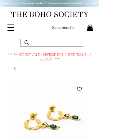
Expédition rapide | Livraison gratuite dès 70 € |
Paiement en 3 ou 4 fois | Satisfait ou remboursé
Se connecter
*** PAUSE ESTIVALE : REPRISE DES EXPÉDITIONS LE
20 AOÛT ***