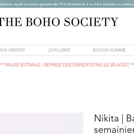
pédition rapide | Livraison gratuite dès 70 € |
Paiement en 3 ou 4 fois | Satisfait ou rembou
OUX ARGENT
JOAILLERIE
BIJOUX HOMME
** PAUSE ESTIVALE : REPRISE DES EXPÉDITIONS LE 20 AOÛT *
Nikita |
semainie