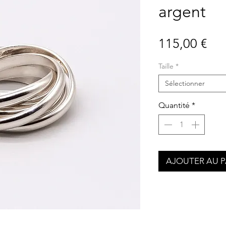
argent
Pri
115,00 €
Taille
*
Sélectionner
Quantité
*
AJOUTER AU P