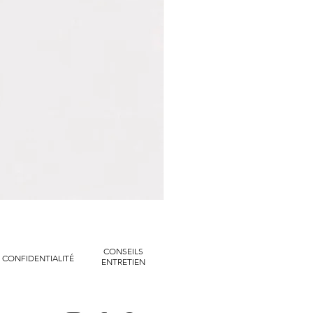
Marvin
|
Bracelet
manchette
tressé
chaines
dorées
CONSEILS
CONFIDENTIALITÉ
ENTRETIEN