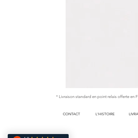
Ginnie
|
* Livraison standard en point relais offerte en 
Collier
sautoir
de
chaines
tressées
CONTACT
2
L'HISTOIRE
LIVR
tons