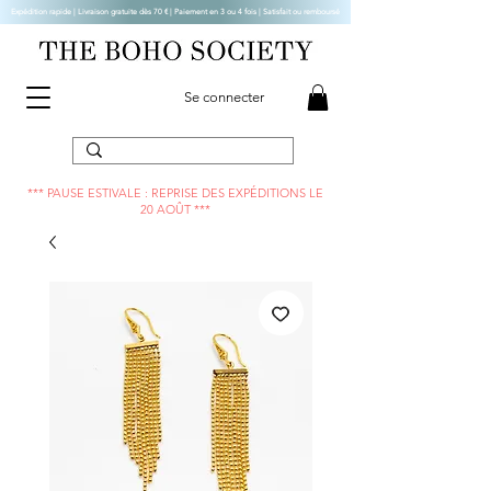
Expédition rapide | Livraison gratuite dès 70 € |
Paiement en 3 ou 4 fois | Satisfait ou remboursé
Se connecter
*** PAUSE ESTIVALE : REPRISE DES EXPÉDITIONS LE
20 AOÛT ***