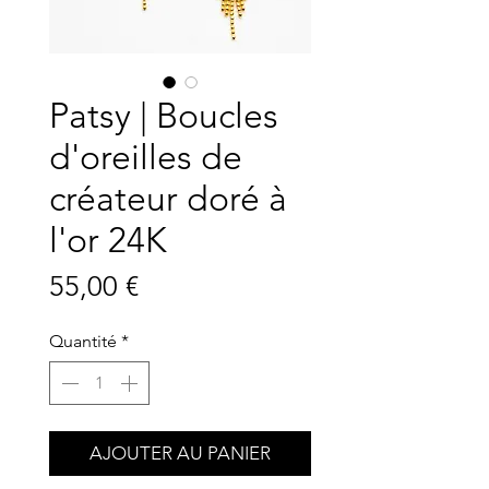
Patsy | Boucles
d'oreilles de
créateur doré à
l'or 24K
Prix
55,00 €
Quantité
*
AJOUTER AU PANIER