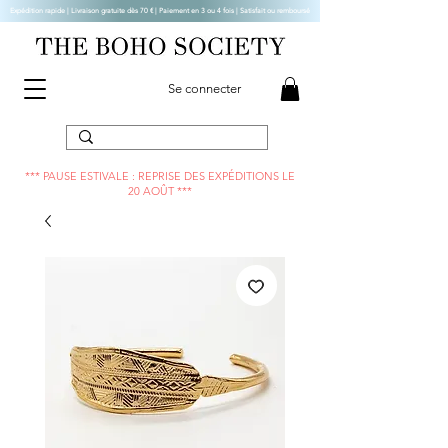
Expédition rapide | Livraison gratuite dès 70 € |
Paiement en 3 ou 4 fois | Satisfait ou remboursé
Se connecter
*** PAUSE ESTIVALE : REPRISE DES EXPÉDITIONS LE
20 AOÛT ***