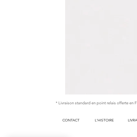
Ginnie
|
* Livraison standard en point relais offerte en 
Collier
sautoir
de
chaines
tressées
CONTACT
2
L'HISTOIRE
LIVR
tons