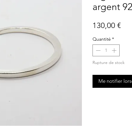
argent 9
Pri
130,00 €
Quantité
*
Rupture de stock
Me notifier lors