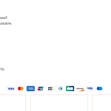
ssif.
ustable.
ity