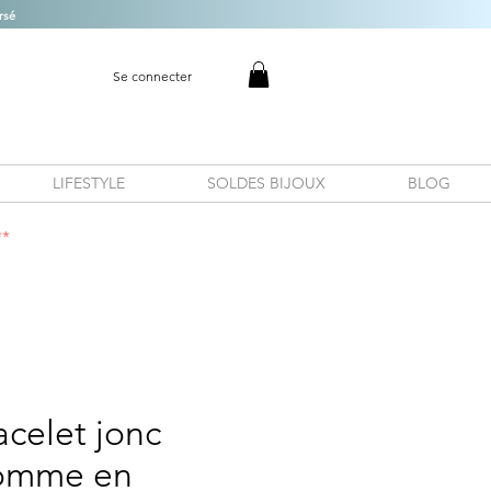
rsé
Se connecter
LIFESTYLE
SOLDES BIJOUX
BLOG
**
acelet jonc
homme en