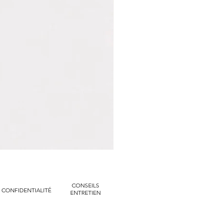
Marvin
|
Bracelet
manchette
tressé
chaines
dorées
CONSEILS
CONFIDENTIALITÉ
ENTRETIEN