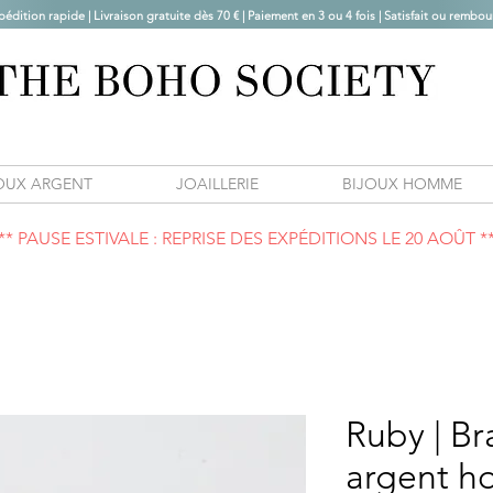
pédition rapide | Livraison gratuite dès 70 € |
Paiement en 3 ou 4 fois | Satisfait ou rembou
OUX ARGENT
JOAILLERIE
BIJOUX HOMME
** PAUSE ESTIVALE : REPRISE DES EXPÉDITIONS LE 20 AOÛT *
Ruby | Br
argent 