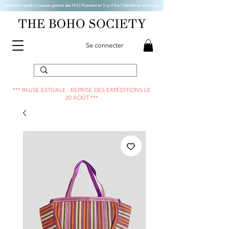
Expédition rapide | Livraison gratuite dès 70 € |
Paiement en 3 ou 4 fois | Satisfait ou remboursé
Se connecter
*** PAUSE ESTIVALE : REPRISE DES EXPÉDITIONS LE
20 AOÛT ***