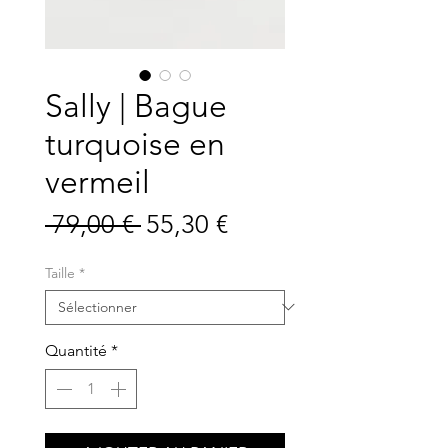
Sally | Bague
turquoise en
vermeil
Prix
Prix
 79,00 € 
55,30 €
original
promotionnel
Taille
*
Quantité
*