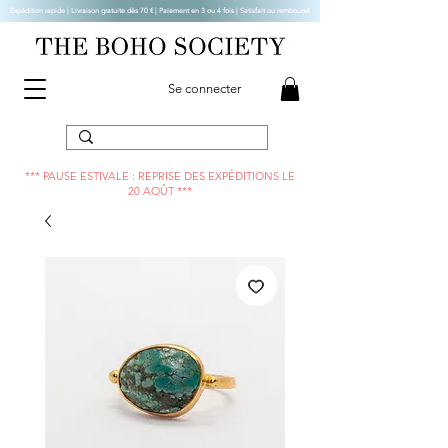
Expédition rapide | Livraison gratuite dès 70 € |
Paiement en 3 ou 4 fois | Satisfait ou remboursé
Se connecter
*** PAUSE ESTIVALE : REPRISE DES EXPÉDITIONS LE
20 AOÛT ***