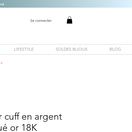
rsé
Se connecter
LIFESTYLE
SOLDES BIJOUX
BLOG
**
r cuff en argent
ué or 18K