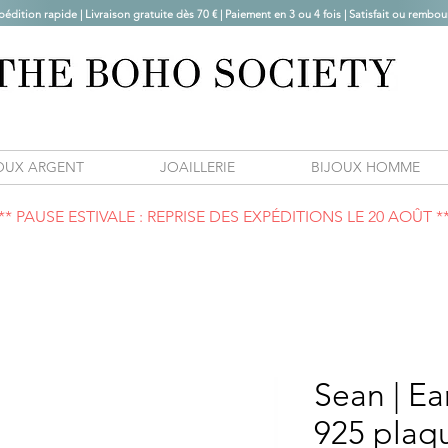
pédition rapide | Livraison gratuite dès 70 € |
Paiement en 3 ou 4 fois | Satisfait ou rembou
OUX ARGENT
JOAILLERIE
BIJOUX HOMME
** PAUSE ESTIVALE : REPRISE DES EXPÉDITIONS LE 20 AOÛT *
Sean | Ea
925 plaq